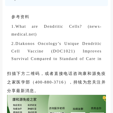
参考资料
1.What are Dendritic Cells? (news-
medical.net)
2.Diakonos Oncology’s Unique Dendritic
Cell Vaccine (DOC1021) Improves
Survival Compared to Standard of Care in
Phase 1 Trial for Glioblastoma - Diakonos
扫描下方二维码，或者直接电话咨询康和源免疫
3.https://www.diakonosoncology.com/wp-
content/uploads/2024/04/DIAKONS_AAC
之家医学部（400-880-3716），持续为您关注并
R-poster-2024-final.pdf
分享最新消息。
4.https://aacrjournals.org/cancerimmunolre
s/article/10/6/728/699035/Combination-
Neoantigen-Based-Dendritic-Cell