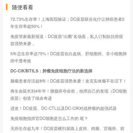
随便看看
72.73%生存率！上海医院验证：DC疫苗联合化疗让肺癌患者2
年生存率超50%！
免疫管家最新报道：DC疫苗“出圈”名场面，私人订制款抗癌疫
苗强势来袭，
5年总生存率达75%！DC疫苗在白血病、肝细胞癌、非小细胞肺
癌中显奇效
DC-CIK和TILS：肿瘤免疫细胞疗法的新选择
脑瘤患者存活超8年！DC疫苗强势来袭！攻克实体瘤不在话下！
将生命延长到4年半！胰腺癌夺命前，他用自己的发现（DC细胞
疫苗）创造了续命奇迹
进攻！DC疫苗、DC-CTL以及DC-CIK对战肿瘤的超强武器
免疫细胞指挥官DC细胞是怎么工作的 呢？
无癌生存超九年！DC疫苗横扫尿路上皮癌、肉瘤、宫颈癌、前