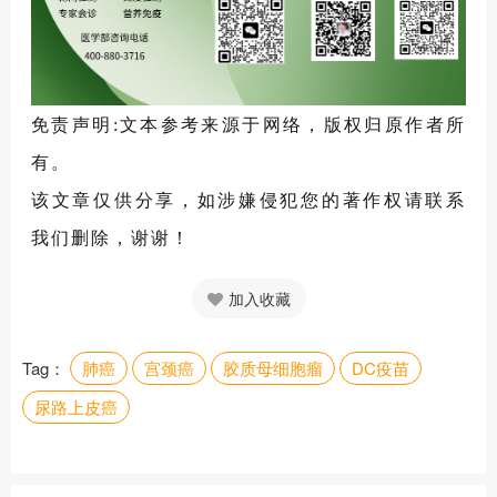
5.https://www.ncbi.nlm.nih.gov/pmc/article
s/PMC10656931/#:~:text=Docetaxel%20an
d%20ramucirumab%20were%20initiated%2
免责声明:文本参考来源于网络，版权归原作者所
0as%20second-
line%20agents,daily%20life%20with%20a%
有。
20performance%20status%20of%201.
该文章仅供分享，如涉嫌侵犯您的著作权请联系
6.HLA-class ll
我们删除，谢谢！
restrictedTCRtargetinghumanpapillomaviru
s type18 E7induces solid tumorremission in
加入收藏
mice
7.Updated results on multiple antigens
Tag：
肺癌
宫颈癌
胶质母细胞瘤
DC疫苗
stimulating cellulartherapy(MASCT-l)in
尿路上皮癌
metastatic urothelial carcinoma:
Arandomized, open-label, phase l trial.