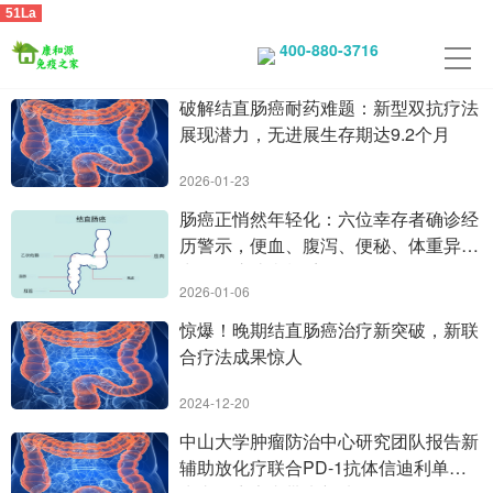
51La
400-880-3716
破解结直肠癌耐药难题：新型双抗疗法
展现潜力，无进展生存期达9.2个月
2026-01-23
肠癌正悄然年轻化：六位幸存者确诊经
历警示，便血、腹泻、便秘、体重异
常……这些症状千万别拖！
2026-01-06
惊爆！晚期结直肠癌治疗新突破，新联
合疗法成果惊人
2024-12-20
中山大学肿瘤防治中心研究团队报告新
辅助放化疗联合PD-1抗体信迪利单抗