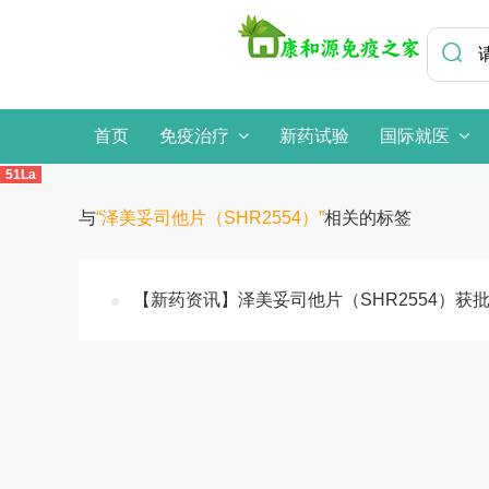
首页
免疫治疗
新药试验
国际就医
51La
与
“泽美妥司他片（SHR2554）”
相关的标签
【新药资讯】泽美妥司他片（SHR2554）获