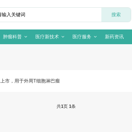
肿瘤科普
医疗新技术
医疗服务
新药资讯
批上市，用于外周T细胞淋巴瘤
共
1
页
1
条