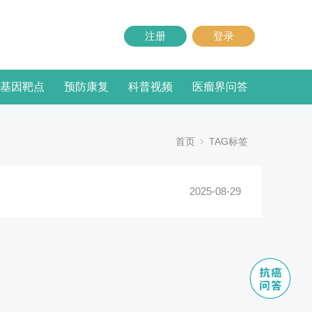
注册
登录
基因靶点
预防康复
科普视频
医瘤界问答
首页
TAG标签
2025-08-29