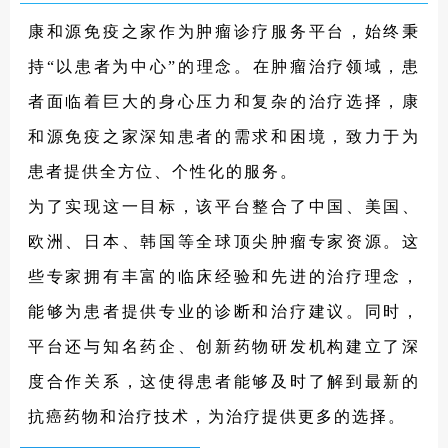
with-pancreatic
康和源免疫之家作为肿瘤诊疗服务平台，始终秉
3.https://www.clinicaltrialsarena.com/news
持“以患者为中心”的理念。在肿瘤治疗领域，患
/anixa-breast-cancer-vaccine/?cf-view&cf-
closed
者面临着巨大的身心压力和复杂的治疗选择，康
4.https://www.curevac.com/en/curevacs-
和源免疫之家深知患者的需求和困境，致力于为
cvgbm-cancer-vaccine-induces-promising-
患者提供全方位、个性化的服务。
immune-responses-in-phase-1-study-in-
为了实现这一目标，该平台整合了中国、美国、
glioblastoma-presented-at-the-esmo-2024-
congress/
欧洲、日本、韩国等全球顶尖肿瘤专家资源。这
5.https://www.nature.com/articles/s41422-
些专家拥有丰富的临床经验和先进的治疗理念，
024-00990-9
能够为患者提供专业的诊断和治疗建议。同时，
6.https://pmc.ncbi.nlm.nih.gov/articles/PM
平台还与知名药企、创新药物研发机构建立了深
C7717540/
7.https://www.dana-
度合作关系，这使得患者能够及时了解到最新的
farber.org/newsroom/news-
抗癌药物和治疗技术，为治疗提供更多的选择。
releases/2025/cancer-vaccine-shows-