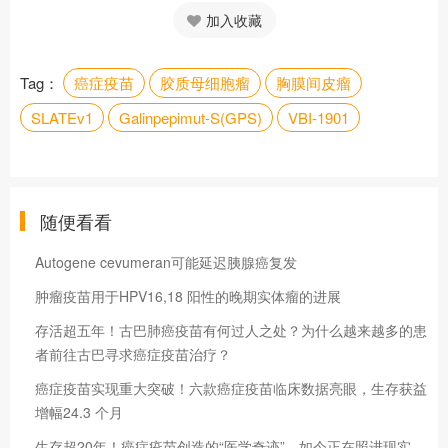
加入收藏
Tag：
癌症疫苗
胶质母细胞瘤
胸膜间皮瘤
SLATEv1
Galinpepimut-S(GPS)
VBI-1901
随便看看
Autogene cevumeran可能延迟胰腺癌复发
肿瘤疫苗用于HPV16,18 阳性的晚期实体瘤的进展
存活超五年！古巴肺癌疫苗有何过人之处？为什么越来越多的患
者前往古巴寻求癌症疫苗治疗？
癌症疫苗实现重大突破！六款癌症疫苗临床数据亮眼，生存获益
增幅24.3 个月
生存超20年！癌症疫苗创造的“医学奇迹”，如今正在照进现实，