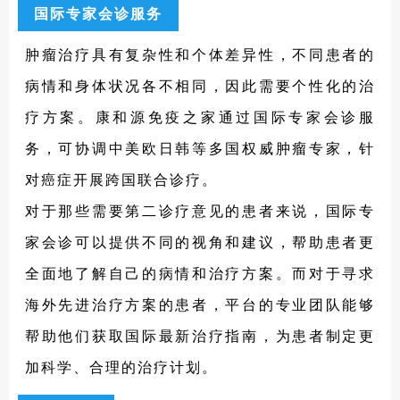
promise-for-patients-with-stage-iii-and-iv-
国际专家会诊服务
kidney-cancer
肿瘤治疗具有复杂性和个体差异性，不同患者的
8.https://pmc.ncbi.nlm.nih.gov/articles/PM
C9619151/
病情和身体状况各不相同，因此需要个性化的治
9.https://link.springer.com/article/10.1186/
疗方案。康和源免疫之家通过国际专家会诊服
s43556-024-00241-8
务，可协调中美欧日韩等多国权威肿瘤专家，针
10.https://www.nature.com/articles/d41586
对癌症开展跨国联合诊疗。
-024-00840-z
11.https://pmc.ncbi.nlm.nih.gov/articles/P
对于那些需要第二诊疗意见的患者来说，国际专
MC11669620/
家会诊可以提供不同的视角和建议，帮助患者更
12.https://www.sciencedirect.com/science/a
全面地了解自己的病情和治疗方案。而对于寻求
rticle/pii/S2666364324001267
海外先进治疗方案的患者，平台的专业团队能够
13.https://www.vbivaccines.com/wp-
content/uploads/2024/05/VBI-Vaccines-
帮助他们获取国际最新治疗指南，为患者制定更
ASCO-2024-Poster-Final.pdf
加科学、合理的治疗计划。