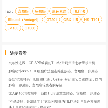
Tag：
宫颈癌
头颈癌
黑色素瘤
TIL疗法
lifileucel（Amtagvi）
GT201
OBX-115
HS-IT101
LM103
GT300
随便看看
突破性进展！CRISPR编辑的TILs让耐药癌症患者重获生机
肿瘤缩小66%！TIL细胞疗法狙击结直肠癌、宫颈癌、卵巢癌
爆款“抗癌神药”TIL细胞疗法，Celine Ryan靠它击退癌症，国内
肺癌、卵巢癌、宫颈癌等患者的希望
惊人的100%控制率！我国TIL疗法重击肺癌、宫颈癌、卵巢癌
“不是缓解，是清除了！”这款刚获批的TIL疗法让与黑色素瘤缠
斗十几年的她实现“无癌生存”