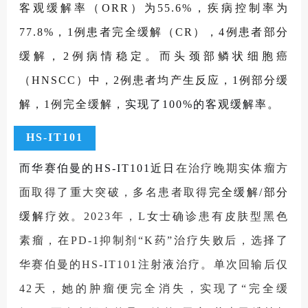
客观缓解率（ORR）为55.6%，疾病控制率为
77.8%，1例患者完全缓解（CR），4例患者部分
缓解，2例病情稳定。而头颈部鳞状细胞癌
（HNSCC）中，2例患者均产生反应，1例部分缓
解，1例完全缓解，
实现了100%的客观缓解率。
HS-IT101
而
华赛伯曼的
HS-IT101
近日
在治疗晚期实体瘤方
面取得了重大突破，多名患者取得
完全缓解/部分
缓解
疗效。2023年，L女士确诊患有皮肤型黑色
素瘤，在PD-1抑制剂“K药”治疗失败后，选择了
华赛伯曼的HS-IT101注射液治疗。单次回输后仅
42天，她的肿瘤便完全消失，实现了“完全缓