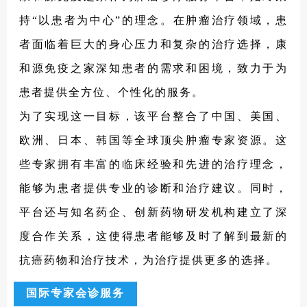
tumor-treatment-in-2025/
持“以患者为中心”的理念。在肿瘤治疗领域，患
4.https://www.isct-
者面临着巨大的身心压力和复杂的治疗选择，康
cytotherapy.org/article/S1465-
和源免疫之家深知患者的需求和困境，致力于为
3249(24)00970-8/fulltext
5.https://www.aacr.org/blog/2018/11/19/39
患者提供全方位、个性化的服务。
44-2-til-therapy/
为了实现这一目标，该平台整合了中国、美国、
6.https://academic.oup.com/neuro-
欧洲、日本、韩国等全球顶尖肿瘤专家资源。这
oncology/article/27/Supplement_3/iii107/8
些专家拥有丰富的临床经验和先进的治疗理念，
272293
7.https://www.insights.bio/cell-and-gene-
能够为患者提供专业的诊断和治疗建议。同时，
therapy-
平台还与知名药企、创新药物研发机构建立了深
insights/journal/article/3615/tumorinfiltrati
度合作关系，这使得患者能够及时了解到最新的
ng-lymphocyte-therapies-personal-
抗癌药物和治疗技术，为治疗提供更多的选择。
powerful-with-possibilities-for-
improvement
国际专家会诊服务
8.https://ehoonline.biomedcentral.com/artic