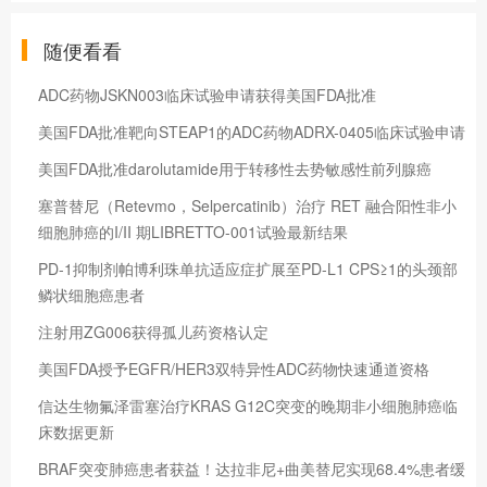
随便看看
ADC药物JSKN003临床试验申请获得美国FDA批准
美国FDA批准靶向STEAP1的ADC药物ADRX-0405临床试验申请
美国FDA批准darolutamide用于转移性去势敏感性前列腺癌
塞普替尼（Retevmo，Selpercatinib）治疗 RET 融合阳性非小
细胞肺癌的I/II 期LIBRETTO-001试验最新结果
PD-1抑制剂帕博利珠单抗适应症扩展至PD-L1 CPS≥1的头颈部
鳞状细胞癌患者
注射用ZG006获得孤儿药资格认定
美国FDA授予EGFR/HER3双特异性ADC药物快速通道资格
信达生物氟泽雷塞治疗KRAS G12C突变的晚期非小细胞肺癌临
床数据更新
BRAF突变肺癌患者获益！达拉非尼+曲美替尼实现68.4%患者缓