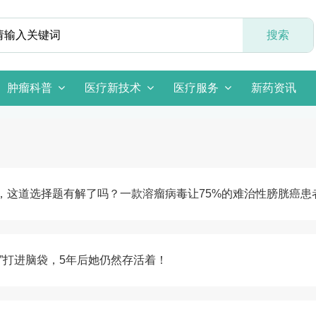
肿瘤科普
医疗新技术
医疗服务
新药资讯
，这道选择题有解了吗？一款溶瘤病毒让75%的难治性膀胱癌患
”打进脑袋，5年后她仍然存活着！