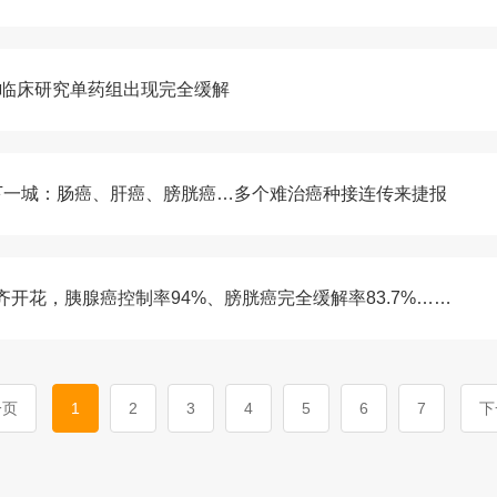
瘤临床研究单药组出现完全缓解
下一城：肠癌、肝癌、膀胱癌…多个难治癌种接连传来捷报
开花，胰腺癌控制率94%、膀胱癌完全缓解率83.7%……
一页
1
2
3
4
5
6
7
下