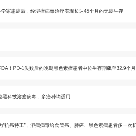
科学家患癌后，经溶瘤病毒治疗实现长达45个月的无癌生存
DA！PD-1失败后的晚期黑色素瘤患者中位生存期飙至32.9个月
抗癌黑科技溶瘤病毒，多癌种均适用
为“抗癌特工”，溶瘤病毒给食管癌、肺癌、黑色素瘤患者多一次